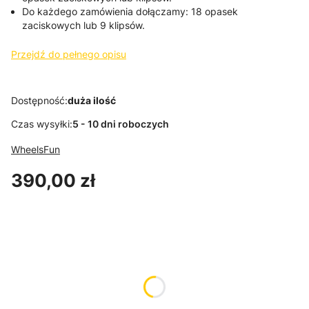
Do każdego zamówienia dołączamy: 18 opasek
zaciskowych lub 9 klipsów.
Przejdź do pełnego opisu
Dostępność:
duża ilość
Czas wysyłki:
5 - 10 dni roboczych
WheelsFun
Cena
390,00 zł
Wybierz wariant produktu:
Poszczególne warianty mogą różnić się ceną
*
Średnica osłony
Wybierz