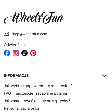
shop@wheelsfun.com
Odwiedź nas!
Linki w stopce
INFORMACJE
Jak wybrać odpowiedni rozmiar osłon?
FAQ - najczęściej zadawane pytania
Jak zamontować osłony na szprychy?
Personalizacja osłon