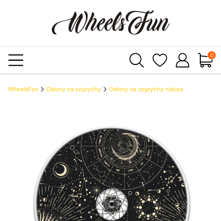
Produ
WheelsFun
Osłony na szprychy
Osłony na szprychy natura